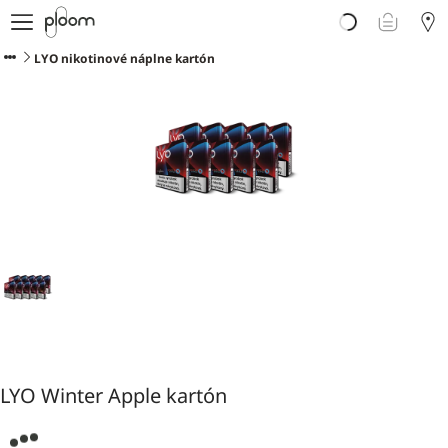
E-shop
Ploom AURA
LYO nikotinové náplne kartón
Blog o zahrievanom tabaku
Podpora
Ploom Club
LYO Winter Apple kartón