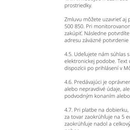
prostriedky.
Zmluvu môžete uzavrieť aj p
500 850. Pri monitorovanom
zakúpiť. Následne potvrdít
adresu záväzné potvrdenie
4.5. Udeľujete nám súhlas 
elektronickej podobe. Text
dispozícii po prihlásení v 
4.6. Predávajúci je oprávne
alebo nepravdivé údaje, al
podvodným konaním alebo v
4.7. Pri platbe na dobierku
za tovar zaokrúhľuje na 5 e
zaokrúhľuje nadol a celkový