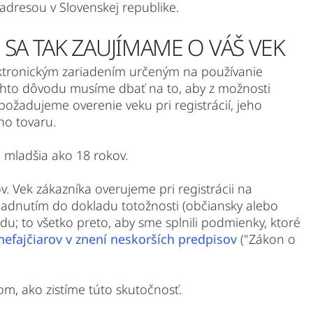
dresou v Slovenskej republike.
 SA TAK ZAUJÍMAME O VÁŠ VEK
ektronickým zariadením určeným na používanie
ohto dôvodu musíme dbať na to, aby z možnosti
požadujeme overenie veku pri registrácií, jeho
ho tovaru.
 mladšia ako 18 rokov.
v. Vek zákazníka overujeme pri registrácii na
liadnutím do dokladu totožnosti (občiansky alebo
u; to všetko preto, aby sme splnili podmienky, ktoré
 nefajčiarov v znení neskorších predpisov
("Zákon o
m, ako zistíme túto skutočnosť.