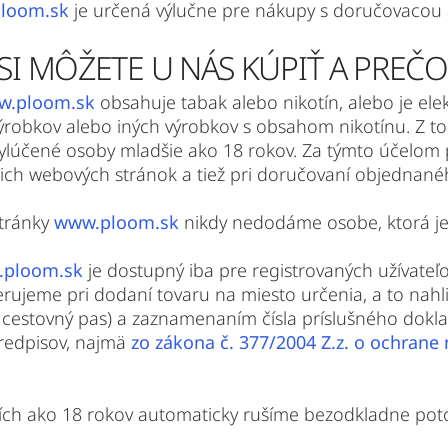
loom.sk
je určená výlučne pre nákupy s doručovacou a
 SI MÔŽETE U NÁS KÚPIŤ A PREČO
w.ploom.sk
obsahuje tabak alebo nikotín, alebo je el
robkov alebo iných výrobkov s obsahom nikotínu. Z t
 vylúčené osoby mladšie ako 18 rokov. Za týmto účelom 
šich webových stránok a tiež pri doručovaní objednané
stránky
www.ploom.sk
nikdy nedodáme osobe, ktorá je
ploom.sk
je dostupný iba pre registrovaných užívateľo
verujeme pri dodaní tovaru na miesto určenia, a to nah
cestovný pas) a zaznamenaním čísla príslušného doklad
predpisov, najmä
zo zákona č. 377/2004 Z.z. o ochrane
ších ako 18 rokov automaticky rušíme bezodkladne poto