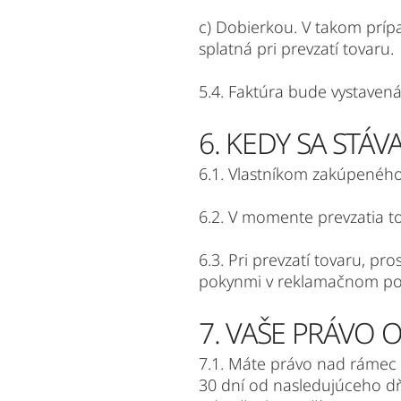
c) Dobierkou. V takom príp
splatná pri prevzatí tovaru.
5.4. Faktúra bude vystaven
6. KEDY SA ST
6.1. Vlastníkom zakúpeného
6.2. V momente prevzatia t
6.3. Pri prevzatí tovaru, pr
pokynmi v reklamačnom po
7. VAŠE PRÁVO 
7.1. Máte právo nad rámec 
30 dní od nasledujúceho dň