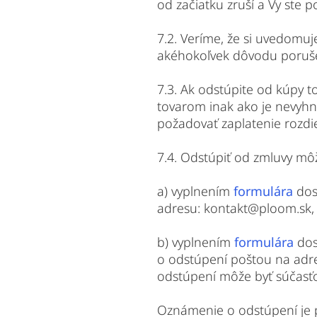
od začiatku zruší a Vy ste 
7.2. Veríme, že si uvedomu
akéhokoľvek dôvodu porušen
7.3. Ak odstúpite od kúpy t
tovarom inak ako je nevyh
požadovať zaplatenie rozd
7.4. Odstúpiť od zmluvy mô
a) vyplnením
formulára
dos
adresu: kontakt@ploom.sk,
b) vyplnením
formulára
dos
o odstúpení poštou na adre
odstúpení môže byť súčasťou
Oznámenie o odstúpení je p