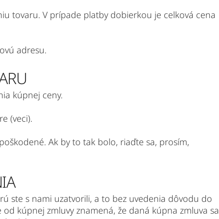
iu tovaru. V prípade platby dobierkou je celková cena
lovú adresu.
VARU
nia kúpnej ceny.
 (veci).
e poškodené. Ak by to tak bolo, riaďte sa, prosím,
IA
ú ste s nami uzatvorili, a to bez uvedenia dôvodu do
nie od kúpnej zmluvy znamená, že daná kúpna zmluva sa