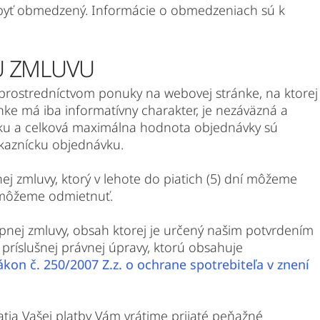
e byť obmedzený. Informácie o obmedzeniach sú k
U ZMLUVU
 prostredníctvom ponuky na webovej stránke, na ktorej
nke má iba informatívny charakter, je nezáväzná a
ku a celková maximálna hodnota objednávky sú
kaznícku objednávku.
 zmluvy, ktorý v lehote do piatich (5) dní môžeme
o môžeme odmietnuť.
úpnej zmluvy, obsah ktorej je určený našim potvrdením
príslušnej právnej úpravy, ktorú obsahuje
ákon č. 250/2007 Z.z. o ochrane spotrebiteľa v znení
atia Vašej platby Vám vrátime prijaté peňažné