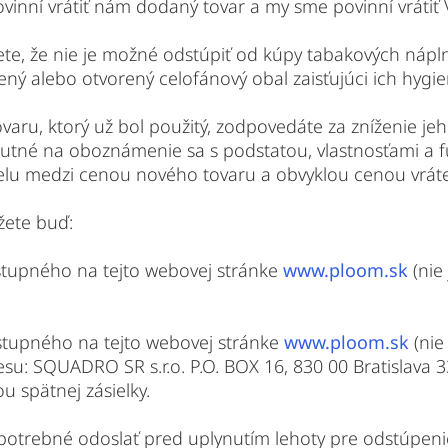
povinní vrátiť nám dodaný tovar a my sme povinní vráti
jete, že nie je možné odstúpiť od kúpy tabakových náp
ý alebo otvorený celofánový obal zaisťujúci ich hygi
ovaru, ktorý už bol použitý, zodpovedáte za zníženie je
nutné na oboznámenie sa s podstatou, vlastnosťami a
ielu medzi cenou nového tovaru a obvyklou cenou vrát
žete buď:
tupného na tejto webovej stránke
www.ploom.sk
(nie
tupného na tejto webovej stránke
www.ploom.sk
(nie
su: SQUADRO SR s.r.o. P.O. BOX 16, 830 00 Bratislava 
 spätnej zásielky.
otrebné odoslať pred uplynutím lehoty pre odstúpeni