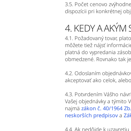
3.5. Počet cenovo zvýhodne
dispozícii pri konkrétnej ob
4. KEDY A AKÝ
4.1. Požadovaný tovar, pla
môžete tiež nájsť informáci
platná do vypredania záso
obmedzené. Rovnako tak j
4.2. Odoslaním objednávkov
akceptovať ako celok, ale
4.3. Potvrdením Vášho návr
Vašej objednávky a týmito V
najmä
zákon č. 40/1964 Zb
neskorších predpisov
a
Zá
4.4. Ak nedôjde k uzavretiu