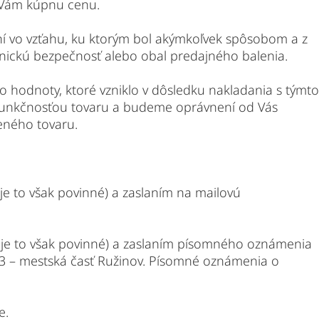
ť Vám kúpnu cenu.
lní vo vzťahu, ku ktorým bol akýmkoľvek spôsobom a z
enickú bezpečnosť alebo obal predajného balenia.
ho hodnoty, ktoré vzniklo v dôsledku nakladania s týmto
 funkčnosťou tovaru a budeme oprávnení od Vás
eného tovaru.
 je to však povinné) a zaslaním na mailovú
 je to však povinné) a zaslaním písomného oznámenia
33 – mestská časť Ružinov. Písomné oznámenia o
e.