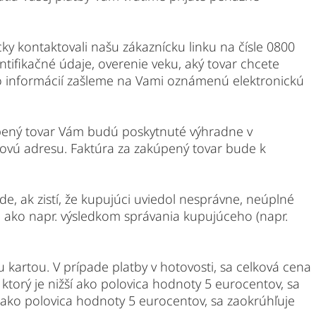
ky kontaktovali našu zákaznícku linku na čísle 0800
ifikačné údaje, overenie veku, aký tovar chcete
to informácií zašleme na Vami oznámenú elektronickú
kúpený tovar Vám budú poskytnuté výhradne v
lovú adresu. Faktúra za zakúpený tovar bude k
de, ak zistí, že kupujúci uviedol nesprávne, neúplné
a ako napr. výsledkom správania kupujúceho (napr.
 kartou. V prípade platby v hotovosti, sa celková cena
ktorý je nižší ako polovica hodnoty 5 eurocentov, sa
í ako polovica hodnoty 5 eurocentov, sa zaokrúhľuje