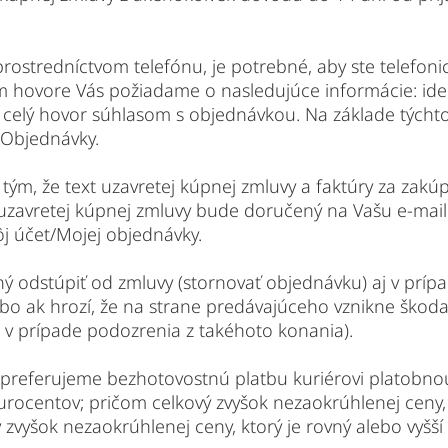
rostredníctvom telefónu, je potrebné, aby ste telefonic
 hovore Vás požiadame o nasledujúce informácie: ident
e celý hovor súhlasom s objednávkou. Na základe tých
 Objednávky.
s tým, že text uzavretej kúpnej zmluvy a faktúry za za
 uzavretej kúpnej zmluvy bude doručený na Vašu e-mai
Môj účet/Mojej objednávky.
ný odstúpiť od zmluvy (stornovať objednávku) aj v prípa
ebo ak hrozí, že na strane predávajúceho vznikne škod
 prípade podozrenia z takéhoto konania).
, preferujeme bezhotovostnú platbu kuriérovi platobnou
urocentov; pričom celkový zvyšok nezaokrúhlenej ceny, 
 zvyšok nezaokrúhlenej ceny, ktorý je rovný alebo vyšš