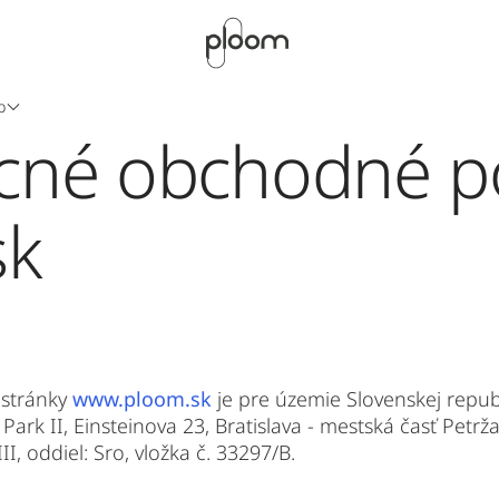
b
cné obchodné p
sk
 stránky
www.ploom.sk
je pre územie Slovenskej republi
 Park II, Einsteinova 23, Bratislava - mestská časť Pet
I, oddiel: Sro, vložka č. 33297/B.