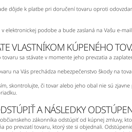
ade dôjde k platbe pri doručení tovaru oproti odovzdan
á v elektronickej podobe a bude zaslaná na Vašu e-mai
ÁVATE VLASTNÍKOM KÚPENÉHO TO
 tovaru sa stávate v momente jeho prevzatia a zaplate
ovaru na Vás prechádza nebezpečenstvo škody na tovare
osím, skontrolujte, či tovar alebo jeho obal nie sú zjavn
riadku.
ODSTÚPIŤ A NÁSLEDKY ODSTÚPEN
občianskeho zákonníka odstúpiť od kúpnej zmluvy, ktor
a po prevzatí tovaru, ktorý ste si objednali. Odstúpe