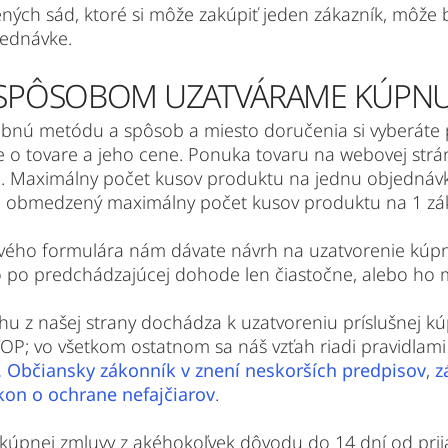
ných sád, ktoré si môže zakúpiť jeden zákazník, môž
jednávke.
M SPÔSOBOM UZATVÁRAME KÚPN
tobnú metódu a spôsob a miesto doručenia si vyberáte
e o tovare a jeho cene. Ponuka tovaru na webovej strá
b. Maximálny počet kusov produktu na jednu objednáv
e obmedzený maximálny počet kusov produktu na 1 zá
ého formulára nám dávate návrh na uzatvorenie kúpnej
bo po predchádzajúcej dohode len čiastočne, alebo h
hu z našej strany dochádza k uzatvoreniu príslušnej k
OP; vo všetkom ostatnom sa náš vzťah riadi pravidlami 
. Občiansky zákonník v znení neskorších predpisov
,
z
kon o ochrane nefajčiarov
.
 kúpnej zmluvy z akéhokoľvek dôvodu do 14 dní od prij