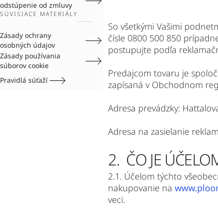
odstúpenie od zmluvy
SÚVISIACE MATERIÁLY
So všetkými Vašimi podnetm
Zásady ochrany
čísle 0800 500 850 prípad
osobných údajov
postupujte podľa reklamač
Zásady používania
súborov cookie
Predajcom tovaru je spoločn
Pravidlá súťaží
zapísaná v Obchodnom regist
Adresa prevádzky: Hattalov
Adresa na zasielanie reklam
2. ČO JE ÚČEL
2.1. Účelom týchto všeobec
nakupovanie na
www.ploo
veci.