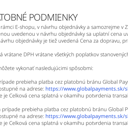
LATOBNÉ PODMIENKY
v rámci E-shopu, v návrhu objednávky a samozrejme v
enou uvedenou v návrhu objednávky sa uplatní cena u
návrhu objednávky je tiež uvedená Cena za dopravu, p
ená vrátane DPH vrátane všetkých poplatkov stanovený
môžete vykonať nasledujúcimi spôsobmi:
prípade prebieha platba cez platobnú bránu Global Pay
dostupné na adrese:
https://www.globalpayments.sk/s
e je Celková cena splatná v okamihu potvrdenia transa
 prípade prebieha platba cez platobnú bránu Global P
dostupné na adrese:
https://www.globalpayments.sk/s
e je Celková cena splatná v okamihu potvrdenia transa