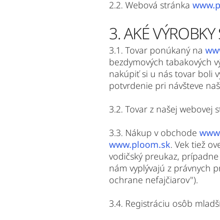
2.2. Webová stránka
www.p
3. AKÉ VÝROBKY
3.1. Tovar ponúkaný na
ww
bezdymových tabakových vý
nakúpiť si u nás tovar boli
potvrdenie pri návšteve na
3.2. Tovar z našej webovej 
3.3. Nákup v obchode
www.
www.ploom.sk
. Vek tiež o
vodičský preukaz, prípadne 
nám vyplývajú z právnych 
ochrane nefajčiarov").
3.4. Registráciu osôb mlad