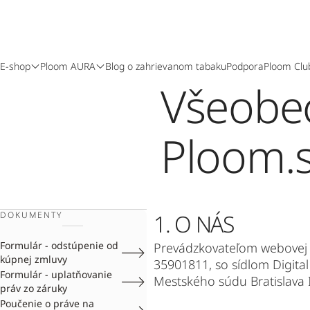
E-shop
Ploom AURA
Blog o zahrievanom tabaku
Podpora
Ploom Clu
Všeobe
Ploom.
DOKUMENTY
1. O NÁS
Formulár - odstúpenie od
Prevádzkovateľom webovej
kúpnej zmluvy
35901811, so sídlom Digital
Formulár - uplatňovanie
Mestského súdu Bratislava II
práv zo záruky
Poučenie o práve na