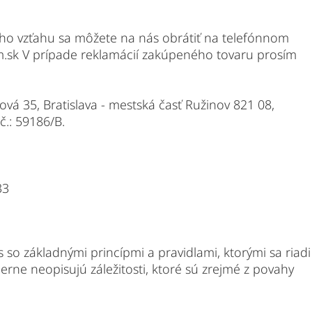
ášho vzťahu sa môžete na nás obrátiť na telefónnom
.sk V prípade reklamácií zakúpeného tovaru prosím
ová 35, Bratislava - mestská časť Ružinov 821 08,
č.: 59186/B.
33
o základnými princípmi a pravidlami, ktorými sa riadi
erne neopisujú záležitosti, ktoré sú zrejmé z povahy