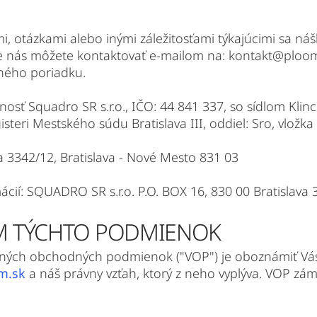
i, otázkami alebo inými záležitosťami týkajúcimi sa n
ne nás môžete kontaktovať e-mailom na: kontakt@ploom
ného poriadku.
osť Squadro SR s.r.o., IČO: 44 841 337, so sídlom Klinc
eri Mestského súdu Bratislava III, oddiel: Sro, vložka 
a 3342/12, Bratislava - Nové Mesto 831 03
ácií: SQUADRO SR s.r.o. P.O. BOX 16, 830 00 Bratislava 
OM TÝCHTO PODMIENOK
ných obchodných podmienok ("VOP") je oboznámiť Vás s
m.sk
a náš právny vzťah, ktorý z neho vyplýva. VOP zám