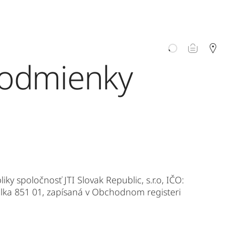
odmienky
ky spoločnosť JTI Slovak Republic, s.r.o, IČO:
ržalka 851 01, zapísaná v Obchodnom registeri