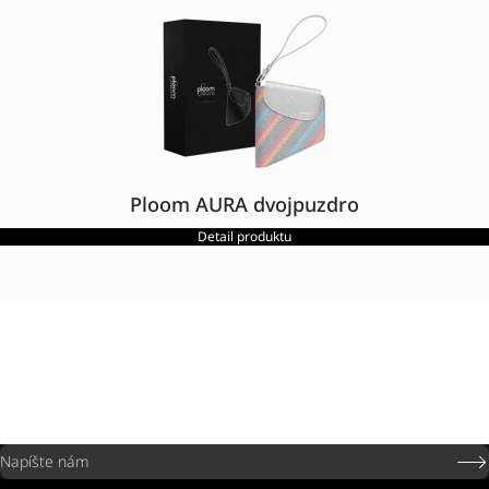
Ploom AURA dvojpuzdro
Detail produktu
Napíšte nám