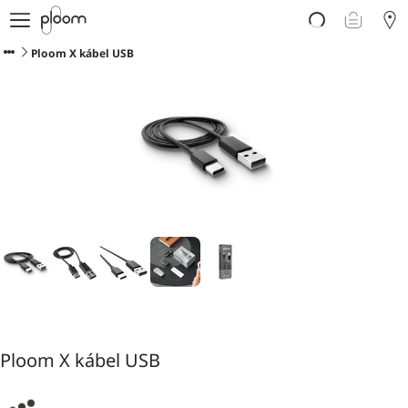
E-shop
Ploom AURA
Ploom X kábel USB
Blog o zahrievanom tabaku
Podpora
Ploom Club
Ploom X kábel USB