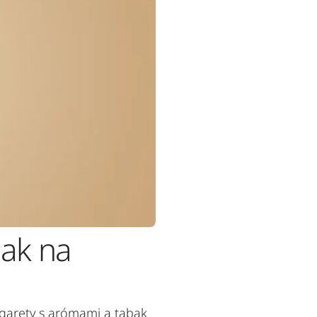
bak na
cigarety s arómami a tabak 