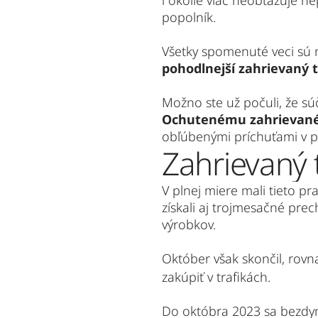
i okolie viac neobťažuje n
popolník.
Všetky spomenuté veci sú n
pohodlnejší zahrievaný 
Ochutenému zahrievaném
obľúbenými príchuťami v p
Zahrievaný 
V plnej miere mali tieto pr
získali aj trojmesačné pre
výrobkov.
Október však skončil, rovn
zakúpiť v trafikách.
Do októbra 2023 sa bezdymo