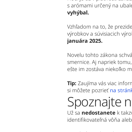
s arómami určený na ubalen
vyhýbal.
Vzhľadom na to, že prezide
výrobkov a súvisiacich výr
januára 2025.
Novelu tohto zákona schváli
smernice. Aj napriek tomu,
ešte im zostáva niekoľko m
Tip:
 Zaujíma vás viac info
si môžete pozrieť 
na strán
Spoznajte n
Už sa 
nedostanete
 k tak
identifikovateľná vôňa aleb