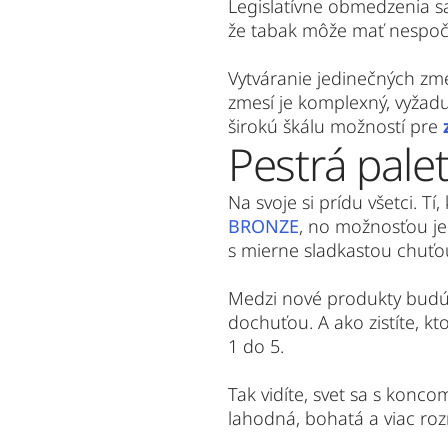
Legislatívne obmedzenia sa
že tabak môže mať nespočet
Vytváranie jedinečných zm
zmesí je komplexný, vyžadu
širokú škálu možností pre 
Pestrá pale
BRONZE
, no možnosťou je 
s mierne sladkastou chuťo
Medzi nové produkty budú 
dochuťou. A ako zistíte, k
1 do 5.
Tak vidíte, svet sa s konc
lahodná, bohatá a viac roz