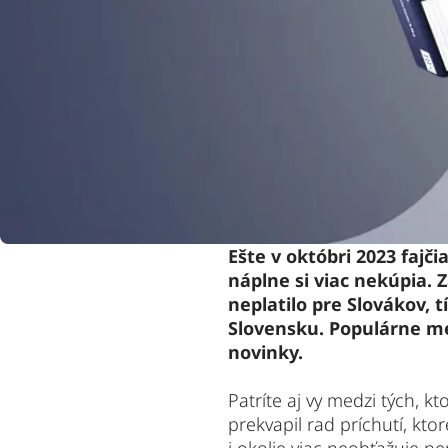
Ešte v októbri 2023 fajč
náplne si viac nekúpia.
neplatilo pre Slovákov, t
Slovensku. Populárne me
novinky.
Patríte aj vy medzi tých, k
prekvapil rad príchutí, ktor