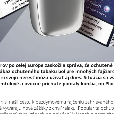
iarov po celej Európe zaskočila správa, že ochuten
 Zákaz ochuteného tabaku bol pre mnohých fajčiar
í si svoju neresť môžu užívať aj dnes. Situácia sa v
ntolové a ovocné príchute pomaly končia, no Plo
torí si našli cestu k bezdymovému fajčeniu zahrievaného
é vytvárajú nové zážitky z chvíľ relaxu. Popularita ochut