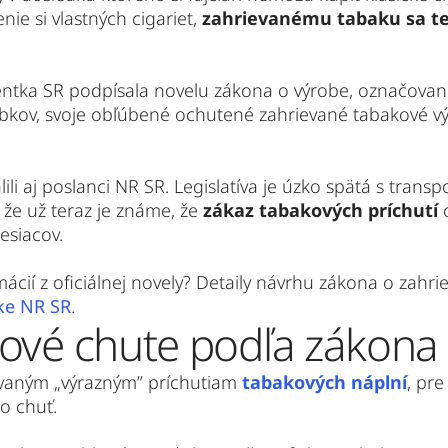
ie si vlastných cigariet,
 zahrievanému tabaku sa ten
ntka SR podpísala novelu zákona o výrobe, označovaní
obkov, svoje obľúbené ochutené zahrievané tabakové vý
li aj poslanci NR SR. Legislatíva je úzko spätá s transp
 že už teraz je známe, že
 zákaz tabakových príchutí
 
esiacov.
rmácií z oficiálnej novely? Detaily návrhu zákona o za
ke NR SR
. 
ové chute podľa zákona
zvaným „výrazným” príchutiam 
tabakových náplní
, pre
o chuť. 