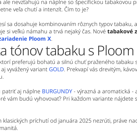
 ale nevzťahujú na náplne so špecifickou tabakovou prí
ne veľa chutí a intenzít. Čím to je?
esí sa dosahuje kombinovaním rôznych typov tabaku, a
je si veľkú námahu a trvá nejaký čas. Nové 
tabakové 
zariadenie Ploom X
. 
ta tónov tabaku s Ploom
aj vyvážený variant 
GOLD
. Prekvapí vás drevitým, ká
u.
patriť aj náplne 
BURGUNDY
 - výrazná a aromatická - 
toré vám budú vyhovovať? Pri každom variante nájdete st
om klasických príchutí od januára 2025 nezrúti, práve n
manitá.