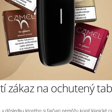
tí zákaz na ochutený ta
z, v dôsledku ktorého si fajčiari nemôžu kúpiť klasické 