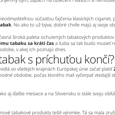
epríjemný dym, zápach na oblečení i vlasoch a nemusíte 
eodmysliteľnou súčasťou fajčenia klasických cigariet, 
tabak
. No ako to už býva, dobré chvíle majú aj svoje 
u tabaku sa kráti čas
 a ľudia sa tak budú musieť ro
odobe, v akej ich poznajú dnes. 
tabak s príchuťou končí?
avidlá vo všetkých krajinách Európskej únie začať platiť
chodné obdobie, počas ktorého mali vyčerpať vtedajší 
ako aj ďalšie mesiace a na Slovensku si stále svoju ob
vé tabakové produkty tešili výnimke. Tá sa mala zrušiť