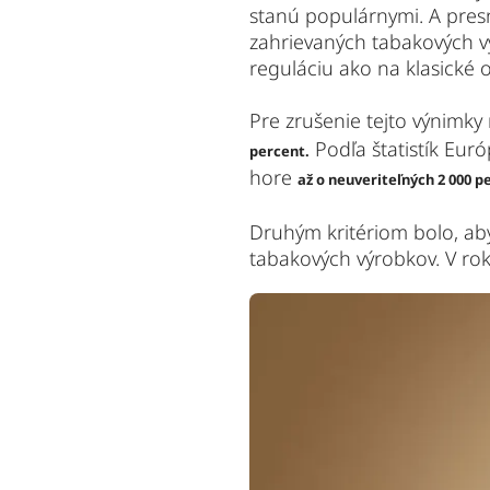
stanú populárnymi. A pres
zahrievaných tabakových vý
reguláciu ako na klasické 
Pre zrušenie tejto výnimk
Podľa štatistík Eur
percent.
hore
až o neuveriteľných 2 000 p
Druhým kritériom bolo, aby
tabakových výrobkov. V ro