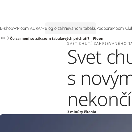
E-shop
Ploom AURA
Blog o zahrievanom tabaku
Podpora
Ploom Clu
Čo sa mení so zákazom tabakových príchutí? | Ploom
SVET CHUTÍ ZAHRIEVANÉHO T
Svet ch
s nový
nekončí
3 minúty čítania