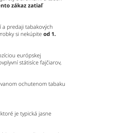
to zákaz zatiaľ 
 a predaji tabakových 
robky si nekúpite
 od 1. 
ozíciou európskej 
ovplyvní státisíce fajčiarov, 
hrievanom ochutenom tabaku 
 ktoré je typická jasne 