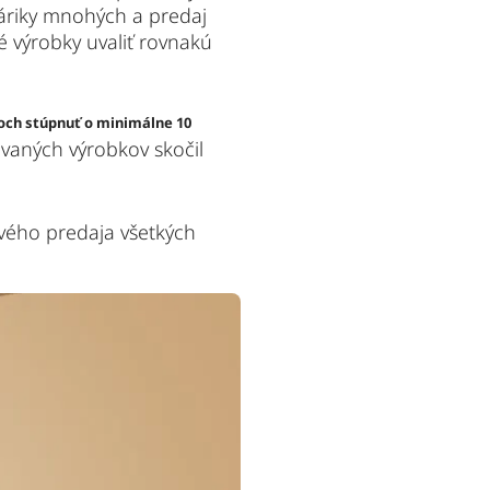
háriky mnohých a predaj
 výrobky uvaliť rovnakú
toch stúpnuť o minimálne 10
evaných výrobkov skočil
ového predaja všetkých