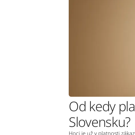
Od kedy pla
Slovensku?
Hoci je už v platnosti záka