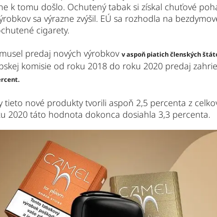
ne k tomu došlo. Ochutený tabak si získal chuťové po
robkov sa výrazne zvýšil. EÚ sa rozhodla na bezdymové
ochutené cigarety.
y musel predaj nových výrobkov
v aspoň piatich členských štá
ópskej komisie od roku 2018 do roku 2020 predaj zahri
ercent.
 tieto nové produkty tvorili aspoň 2,5 percenta z celk
ku 2020 táto hodnota dokonca dosiahla 3,3 percenta.