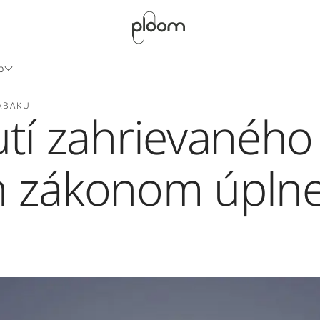
b
ABAKU
utí zahrievaného
m zákonom úpln