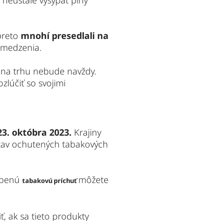
neustále vysýpať plný 
preto 
mnohí presedlali na 
obmedzenia.
Možno ste už počuli, že súčasná široká paleta ochutených tabakových produktov na trhu nebude navždy. 
zlúčiť so svojimi 
23. októbra 2023.
Krajiny
stav ochutených tabakových
ľúbenú
môžete
tabakovú príchuť
, ak sa tieto produkty