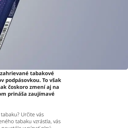
é zahrievané tabakové 
ov podpásovkou. To však 
šak čoskoro zmení aj na 
om prináša zaujímavé 
 tabaku? Určite vás 
eného tabaku vzrástla, vás 