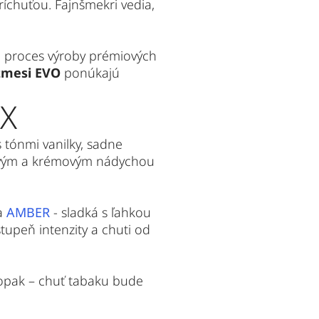
chuťou. Fajnšmekri vedia, 
 proces výroby prémiových 
zmesi EVO
 ponúkajú 
 X
Na svoje si prídu všetci. Tí, ktorí preferujú bohatú a silnú chuť praženého tabaku s tónmi vanilky, sadne 
vovým a krémovým nádychou 
a 
AMBER
 - sladká s ľahkou 
upeň intenzity a chuti od 
aopak – chuť tabaku bude 