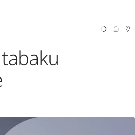
 tabaku
e