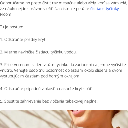
Odporúčame ho preto čistiť raz mesačne alebo vždy, keď sa vám zdá,
že náplň nejde správne vložiť. Na čistenie použite
čistiace tyčinky
Ploom.
Tu je postup:
1. Odstráňte predný kryt.
2. Mierne navlhčite čistiacu tyčinku vodou.
3. Pri otvorenom slideri vložte tyčinku do zariadenia a jemne vyčistite
vnútro. Venujte osobitnú pozornosť oblastiam okolo slidera a dvom
vystupujúcim častiam pod horným okrajom.
4. Odstráňte prípadnú vlhkosť a nasaďte kryt späť.
5. Spustite zahrievanie bez vloženia tabakovej náplne.