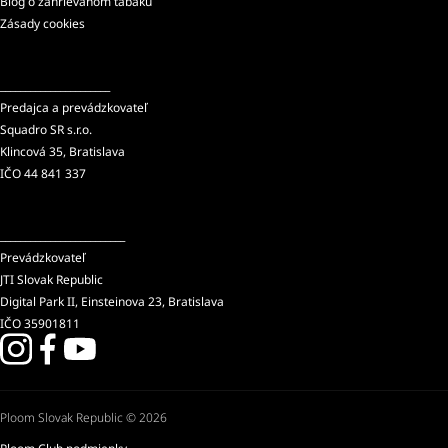
Blog o zahrievanom tabaku
Zásady cookies
______________________
Predajca a prevádzkovateľ
Squadro SR s.r.o.
Klincová 35, Bratislava
IČO 44 841 337
_________________________
Prevádzkovateľ
JTI Slovak Republic
Digital Park II, Einsteinova 23, Bratislava
IČO 35901811
Ploom Slovak Republic © 2026