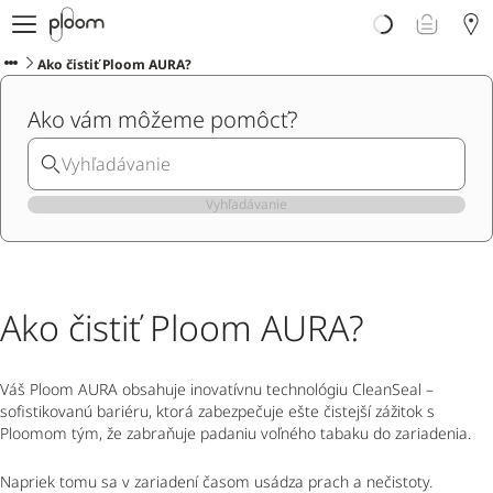
E-shop
Ploom AURA
Ako čistiť Ploom AURA?
Blog o zahrievanom tabaku
Ako vám môžeme pomôcť?
Podpora
Ploom Club
Vyhľadávanie
Ako čistiť Ploom AURA?
Váš Ploom AURA obsahuje inovatívnu technológiu CleanSeal –
sofistikovanú bariéru, ktorá zabezpečuje ešte čistejší zážitok s
Ploomom tým, že zabraňuje padaniu voľného tabaku do zariadenia.
Napriek tomu sa v zariadení časom usádza prach a nečistoty.