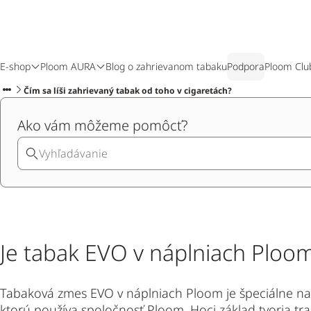
E-shop
Ploom AURA
Blog o zahrievanom tabaku
Podpora
Ploom Clu
Čím sa líši zahrievaný tabak od toho v cigaretách?
Ako vám môžeme pomôcť?
Je tabak EVO v náplniach Ploom
Tabaková zmes EVO v náplniach Ploom je špeciálne n
ktorú používa spoločnosť Ploom. Hoci základ tvoria tra