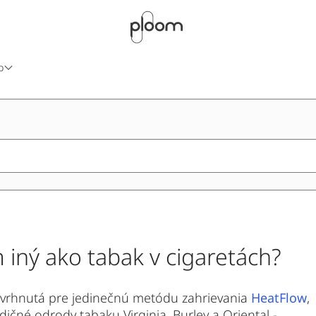
b
 iný ako tabak v cigaretách?
avrhnutá pre jedinečnú metódu zahrievania
HeatFlow
,
dičné odrody tabaku Virginia, Burley a Oriental -