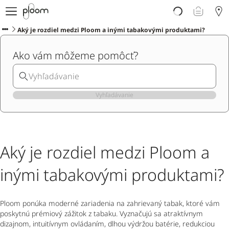
E-shop
Ploom AURA
Aký je rozdiel medzi Ploom a inými tabakovými produktami?
Blog o zahrievanom tabaku
Ako vám môžeme pomôcť?
Podpora
Ploom Club
Vyhľadávanie
Aký je rozdiel medzi Ploom a
inými tabakovými produktami?
Ploom ponúka moderné zariadenia na zahrievaný tabak, ktoré vám
poskytnú prémiový zážitok z tabaku. Vyznačujú sa atraktívnym
dizajnom, intuitívnym ovládaním, dlhou výdržou batérie, redukciou