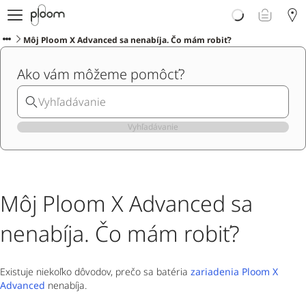
E-shop
Ploom AURA
Môj Ploom X Advanced sa nenabíja. Čo mám robiť?
Blog o zahrievanom tabaku
Ako vám môžeme pomôcť?
Podpora
Ploom Club
Vyhľadávanie
Môj Ploom X Advanced sa
nenabíja. Čo mám robiť?
Existuje niekoľko dôvodov, prečo sa batéria
zariadenia Ploom X
Advanced
nenabíja.