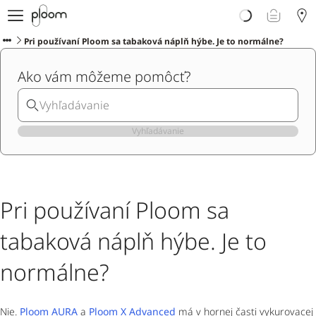
E-shop
Ploom AURA
Pri používaní Ploom sa tabaková náplň hýbe. Je to normálne?
Blog o zahrievanom tabaku
Ako vám môžeme pomôcť?
Podpora
Ploom Club
Vyhľadávanie
Pri používaní Ploom sa
tabaková náplň hýbe. Je to
normálne?
Nie.
Ploom AURA
a
Ploom X Advanced
má v hornej časti vykurovacej